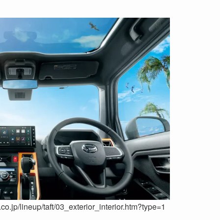
p/lineup/taft/03_exterior_interior.htm?type=1