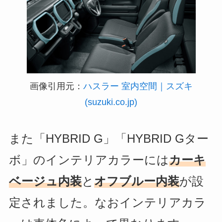
画像引用元：
ハスラー 室内空間｜スズキ
(suzuki.co.jp)
また「HYBRID G」「HYBRID Gター
ボ」のインテリアカラーには
カーキ
ベージュ内装
と
オフブルー内装
が設
定されました。なおインテリアカラ