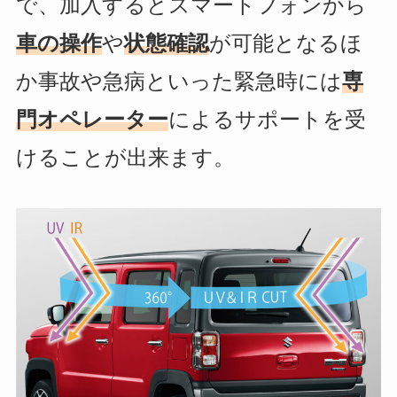
で、加入するとスマートフォンから
車の操作
や
状態確認
が可能となるほ
か事故や
急病といった
緊急時には
専
門オペレーター
によるサポートを受
けることが出来ます。