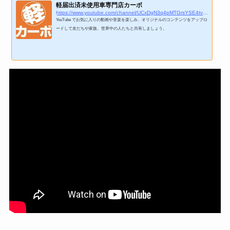
軽届出済未使用車専門店カーボ
https://www.youtube.com/channel/UCxDgN3q4pMTGrsYSE4tvuKg
YouTube でお気に入りの動画や音楽を楽しみ、オリジナルのコンテンツをアップロ
ードして友だちや家族、世界中の人たちと共有しましょう。