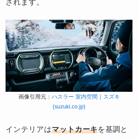
されます。
画像引用元：
ハスラー 室内空間｜スズキ
(suzuki.co.jp)
インテリアは
マットカーキ
を基調と