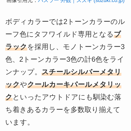
画像引用元：
ハスラー 外観｜スズキ (suzuki.co.jp)
ボディカラーでは2トーンカラーのル
ーフ色にタフワイルド専用となる
ブ
ラック
を採用し、モノトーンカラー3
色、2トーンカラー3色の計6色をライ
ンナップ。
スチールシルバーメタリ
ック
や
クールカーキパールメタリッ
ク
といったアウトドアにも馴染む落
ち着きあるカラーを多数取り揃えて
います。