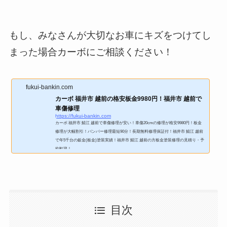
もし、みなさんが大切なお車にキズをつけてし
まった場合カーボにご相談ください！
fukui-bankin.com
カーボ 福井市 越前の格安板金9980円！福井市 越前で
車傷修理
https://fukui-bankin.com
カーボ 福井市 鯖江 越前で車傷修理が安い！車傷20cmの修理が格安9980円！板金
修理が大幅割引！バンパー修理最短90分！長期無料修理保証付！福井市 鯖江 越前
で年5千台の鈑金(板金)塗装実績！福井市 鯖江 越前の方板金塗装修理の見積り・予
約歓迎！
目次