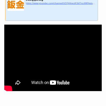
https://www.youtube.com/channel/UCQtHnezKStI7nc4MQtptvWg