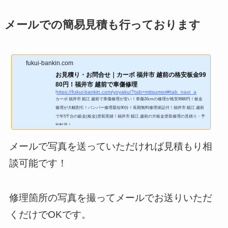
メールでの簡易見積も行っております
fukui-bankin.com
お見積り・お問合せ｜カーボ 福井市 越前の格安板金99
80円！福井市 越前で車傷修理
https://fukui-bankin.com/yoyaku/?tab=mitsumori#tab_navi_a
カーボ 福井市 鯖江 越前で車傷修理が安い！車傷20cmの修理が格安9980円！板金
修理が大幅割引！バンパー修理最短90分！長期無料修理保証付！福井市 鯖江 越前
で年5千台の鈑金(板金)塗装実績！福井市 鯖江 越前の方板金塗装修理の見積り・予
約歓迎！
メールで写真を送っていただければ見積もり相
談可能です！
修理箇所の写真を撮ってメールでお送りいただ
くだけでOKです。