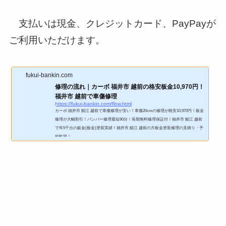
支払いは現金、クレジットカード、PayPayが
ご利用いただけます。
fukui-bankin.com
修理の流れ｜カーボ 福井市 越前の格安板金10,970円！
福井市 越前で車傷修理
https://fukui-bankin.com/flow.html
カーボ 福井市 鯖江 越前で車傷修理が安い！車傷20cmの修理が格安10,970円！板金
修理が大幅割引！バンパー修理最短90分！長期無料修理保証付！福井市 鯖江 越前
で年5千台の鈑金(板金)塗装実績！福井市 鯖江 越前の方板金塗装修理の見積り・予
約歓迎！