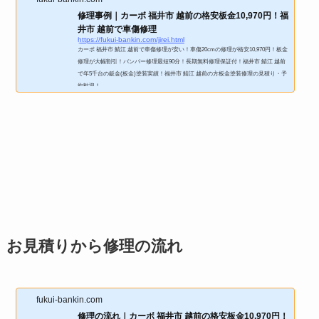
修理事例｜カーボ 福井市 越前の格安板金10,970円！福
井市 越前で車傷修理
https://fukui-bankin.com/jirei.html
カーボ 福井市 鯖江 越前で車傷修理が安い！車傷20cmの修理が格安10,970円！板金
修理が大幅割引！バンパー修理最短90分！長期無料修理保証付！福井市 鯖江 越前
で年5千台の鈑金(板金)塗装実績！福井市 鯖江 越前の方板金塗装修理の見積り・予
約歓迎！
お見積りから修理の流れ
fukui-bankin.com
修理の流れ｜カーボ 福井市 越前の格安板金10,970円！