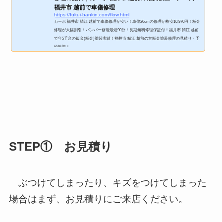
福井市 越前で車傷修理
https://fukui-bankin.com/flow.html
カーボ 福井市 鯖江 越前で車傷修理が安い！車傷20cmの修理が格安10,970円！板金
修理が大幅割引！バンパー修理最短90分！長期無料修理保証付！福井市 鯖江 越前
で年5千台の鈑金(板金)塗装実績！福井市 鯖江 越前の方板金塗装修理の見積り・予
約歓迎！
STEP① お見積り
ぶつけてしまったり、キズをつけてしまった
場合はまず、お見積りにご来店ください。