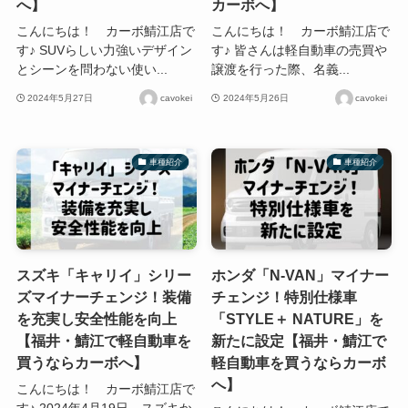
へ】
カーボへ】
こんにちは！ カーボ鯖江店で
こんにちは！ カーボ鯖江店で
す♪ SUVらしい力強いデザイン
す♪ 皆さんは軽自動車の売買や
とシーンを問わない使い...
譲渡を行った際、名義...
2024年5月27日
cavokei
2024年5月26日
cavokei
車種紹介
車種紹介
スズキ「キャリイ」シリー
ホンダ「N-VAN」マイナー
ズマイナーチェンジ！装備
チェンジ！特別仕様車
を充実し安全性能を向上
「STYLE＋ NATURE」を
【福井・鯖江で軽自動車を
新たに設定【福井・鯖江で
買うならカーボへ】
軽自動車を買うならカーボ
へ】
こんにちは！ カーボ鯖江店で