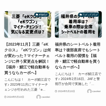
車種紹介
スタッフブログ
【2023年11月】三菱「eK
福井県のシートベルト着用
クロス」「eKワゴン」は何
率は？後部座席でもシート
が変わった？マイナーチェ
ベルト着用の習慣を【福
ンジに伴う変更点を解説！
井・鯖江で軽自動車を買う
【福井・鯖江で軽自動車を
ならカーボへ】
買うならカーボへ】
こんにちは！ カーボ鯖江店で
す♪ 2024年2月16日、JAFと警
こんにちは！ カーボ鯖江店で
視庁が合同で実施した「...
す♪ 2023年11月にマイナーチ
ェンジが行われた三菱「e...
2024年5月10日
cavokei
2024年5月10日
cavokei