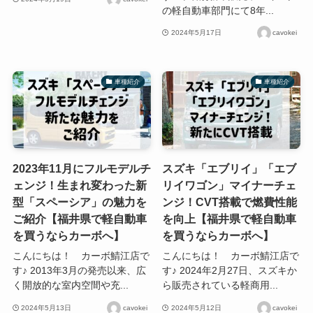
の軽自動車部門にて8年...
2024年5月17日
cavokei
車種紹介
車種紹介
2023年11月にフルモデルチ
スズキ「エブリイ」「エブ
ェンジ！生まれ変わった新
リイワゴン」マイナーチェ
型「スペーシア」の魅力を
ンジ！CVT搭載で燃費性能
ご紹介【福井県で軽自動車
を向上【福井県で軽自動車
を買うならカーボへ】
を買うならカーボへ】
こんにちは！ カーボ鯖江店で
こんにちは！ カーボ鯖江店で
す♪ 2013年3月の発売以来、広
す♪ 2024年2月27日、スズキか
く開放的な室内空間や充...
ら販売されている軽商用...
2024年5月13日
cavokei
2024年5月12日
cavokei