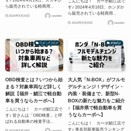
す♪ 2024年4月19日、スズキか
こんにちは！ カーボ鯖江店で
ら販売されている軽商用...
す♪ 2024年4月18日、ホンダか
ら販売されている軽商用...
2024年5月24日
cavokei
2024年5月20日
cavokei
スタッフブログ
車種紹介
OBD検査とは？いつから始
大人気「N-BOX」がフルモ
まる？対象車両など詳しく
デルチェンジ！デザイン・
解説【福井・鯖江で軽自動
内装・装備まで、新型N-
車を買うならカーボへ】
BOXの新たな魅力をご紹介
♪【福井県で軽自動車を買
こんにちは！ カーボ鯖江店で
うならカーボへ】
す♪ 皆さんは「OBD検査」と呼
ばれる自動車の検査手法...
こんにちは！ カーボ鯖江店で
す♪ 車名別新車販売ランキング
2024年5月19日
cavokei