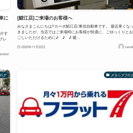
車に
[鯖江店]ご来場のお客様へ
みなさまこんにちは!!カーボ鯖江店/東信自動車です。 最近寒くな
きましたが、当店ではご来場時にお客様が快適に、ごゆっくりとお
紹介す
ごしいただけるために♪ ♪ ♪ 暖...
ブレ
2020年11月22日
cavok
avokei
ログ
スタッフブロ