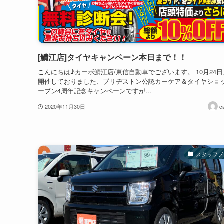
[鯖江店]タイヤキャンペーン本日まで！！
こんにちは♪カーボ鯖江店/東信自動車でございます。 10月24
開催しておりました、ブリヂストン公認カーケア＆タイヤショ
ープン4周年記念キャンペーンですが...
2020年11月30日
c
スタッフブ