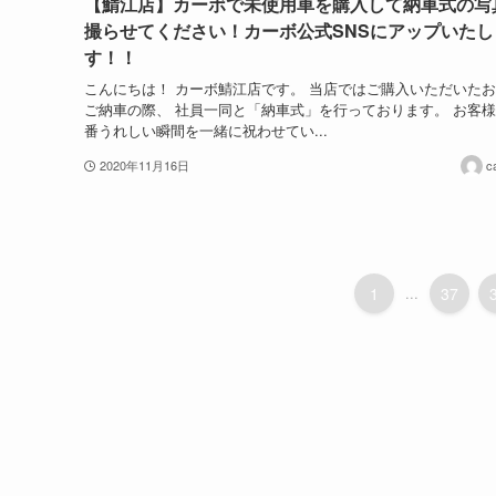
【鯖江店】カーボで未使用車を購入して納車式の写
撮らせてください！カーボ公式SNSにアップいたし
す！！
こんにちは！ カーボ鯖江店です。 当店ではご購入いただいた
ご納車の際、 社員一同と「納車式」を行っております。 お客
番うれしい瞬間を一緒に祝わせてい...
2020年11月16日
c
1
...
37