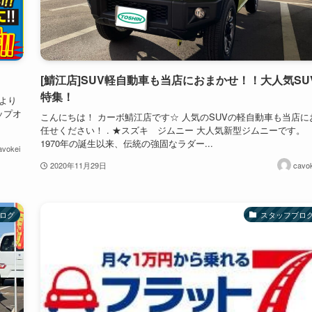
[鯖江店]SUV軽自動車も当店におまかせ！！大人気SU
特集！
日より
ップオ
こんにちは！ カーボ鯖江店です☆ 人気のSUVの軽自動車も当店に
任せください！ . ★スズキ ジムニー 大人気新型ジムニーです。
1970年の誕生以来、伝統の強固なラダー...
avokei
2020年11月29日
cavok
ログ
スタッフブロ