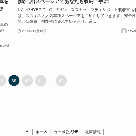
真を
[鯖江店]スペーシアであなたも収納上手に!
ま
ｽﾍﾟｰｼｱHYBRID G ﾌﾞﾗｳﾝ スズキセーフティサポート装着車 今
は、スズキの大人気車種スペーシアをご紹介していきます。安全性
能、低燃費、機能性に優れているおり、選...
お車の
様の一
2020年11月15日
cavok
avokei
38
39
40
41
...
42
ホーム
カーボ公式HP
在庫情報