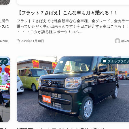
【フラット７さばえ】こんな車も月々乗れる！！
に展示
フラット７さばえでは軽自動車なら全車種、全グレード、全カラー
ーズに
乗っていただく事が出来るんです！今日ご紹介する車はこちら！！
・ ・ トヨタが誇る軽スポーツ！コペ...
avokei
2020年11月18日
cavok
ログ
スタッフブロ