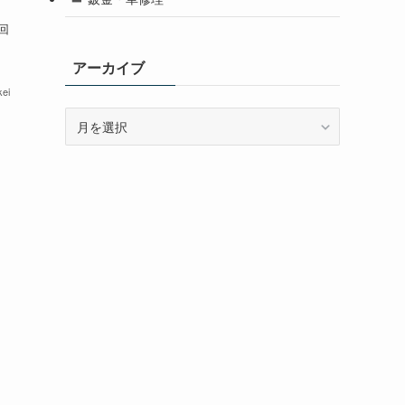
回
アーカイブ
ei
ア
ー
カ
イ
ブ