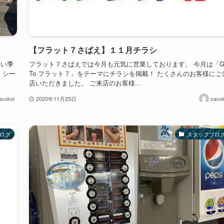
【フラット７さばえ】１１月チラシ
寒い季
フラット７さばえでは今月も元気に営業しております。 今月は「G
 シー
To フラット７」をテーマにチラシを掲載！ たくさんのお客様にご
店いただきました。 ご来店のお客様...
avokei
2020年11月25日
cavok
ログ
スタッフブロ