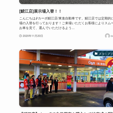
[鯖江店]展示場入替！！
こんにちは♪カーボ鯖江店/東進自動車です。鯖江店では定期的
場の入替を行っております！ご来場いただくお客様によりスム
お車を見て、選んでいただけるよう...
2020年11月20日
c
スタッフブ