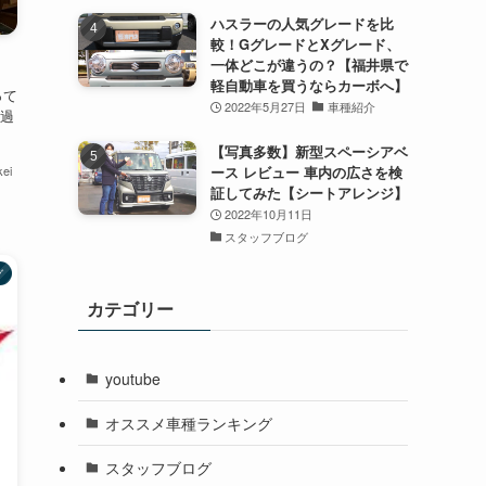
ハスラーの人気グレードを比
較！GグレードとXグレード、
一体どこが違うの？【福井県で
軽自動車を買うならカーボへ】
って
2022年5月27日
車種紹介
過
【写真多数】新型スペーシアベ
ei
ース レビュー 車内の広さを検
証してみた【シートアレンジ】
2022年10月11日
スタッフブログ
グ
カテゴリー
youtube
オススメ車種ランキング
スタッフブログ