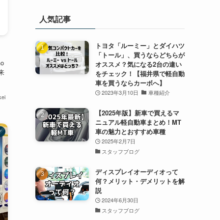
人気記事
トヨタ「ルーミー」とダイハツ
「トール」、買うならどちらが
o
オススメ？気になる2台の違い
来
をチェック！【福井県で軽自動
車を買うならカーボへ】
2023年3月10日
車種紹介
ei
【2025年版】新車で買えるマ
ニュアル軽自動車まとめ！MT
車の魅力とおすすめ車種
グ
2025年2月7日
スタッフブログ
ディスプレイオーディオって
何？メリット・デメリットを解
説
2024年6月30日
スタッフブログ