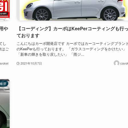
用や
【コーディング】カーボはKeePerコーティングも行
ております
てし
こんにちはカーボ開発店です カーボではカーコーティングブラン
験はご
のKeePerも行っております。 「ガラスコーディングをかけたい」
「新車の輝きを取り戻したい」 「雨ジ...
avokei
2021年10月7日
cavok
修理