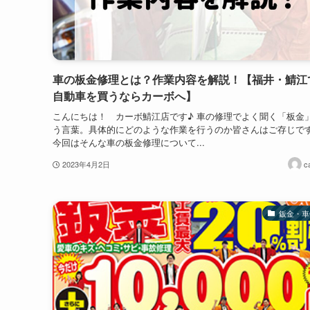
車の板金修理とは？作業内容を解説！【福井・鯖江
自動車を買うならカーボへ】
こんにちは！ カーボ鯖江店です♪ 車の修理でよく聞く「板金
う言葉。具体的にどのような作業を行うのか皆さんはご存じで
今回はそんな車の板金修理について...
2023年4月2日
c
鈑金・車