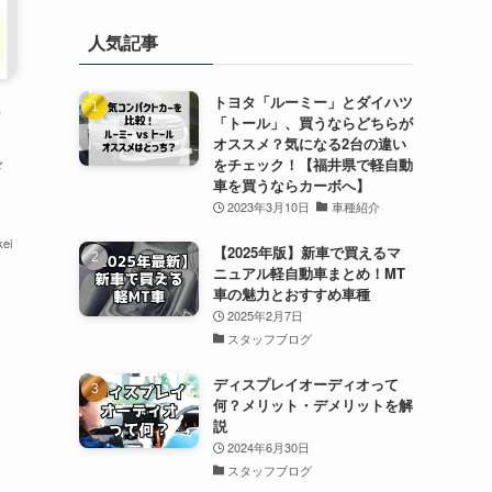
人気記事
トヨタ「ルーミー」とダイハツ
っ
「トール」、買うならどちらが
オススメ？気になる2台の違い
をチェック！【福井県で軽自動
ド
車を買うならカーボへ】
2023年3月10日
車種紹介
ei
【2025年版】新車で買えるマ
ニュアル軽自動車まとめ！MT
車の魅力とおすすめ車種
2025年2月7日
スタッフブログ
ディスプレイオーディオって
何？メリット・デメリットを解
説
2024年6月30日
スタッフブログ