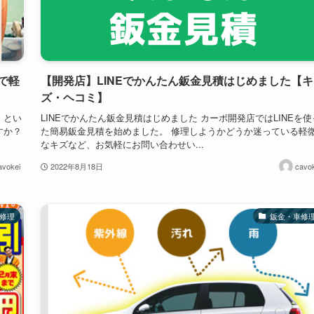
で軽
【開発店】LINEでかんたん鈑金見積はじめました【キ
ズ・ヘコミ】
」とい
LINEでかんたん鈑金見積はじめました カーボ開発店ではLINEを使
すか？
た簡易鈑金見積を始めました。 修理しようかどうか迷っている軽
なキズなど、お気軽にお問い合わせい...
avokei
2022年8月18日
cavok
修理
鈑金・車修