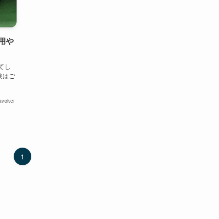
用や
てし
験はご
avokei
1