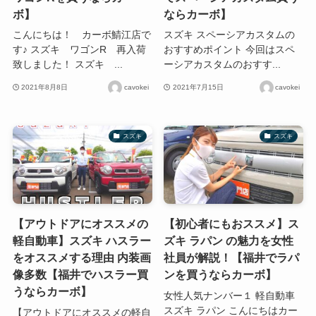
ボ】
ならカーボ】
こんにちは！ カーボ鯖江店で
スズキ スペーシアカスタムの
す♪ スズキ ワゴンR 再入荷
おすすめポイント 今回はスペ
致しました！ スズキ ...
ーシアカスタムのおすす...
2021年8月8日
cavokei
2021年7月15日
cavokei
スズキ
スズキ
【アウトドアにオススメの
【初心者にもおススメ】ス
軽自動車】スズキ ハスラー
ズキ ラパン の魅力を女性
をオススメする理由 内装画
社員が解説！【福井でラパ
像多数【福井でハスラー買
ンを買うならカーボ】
うならカーボ】
女性人気ナンバー１ 軽自動車
スズキ ラパン こんにちはカー
【アウトドアにオススメの軽自