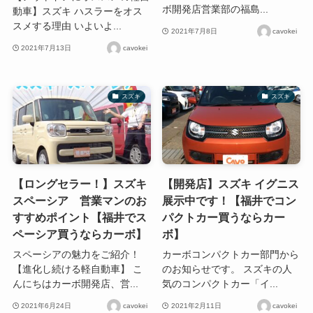
ボ開発店営業部の福島...
動車】スズキ ハスラーをオス
スメする理由 いよいよ...
2021年7月8日
cavokei
2021年7月13日
cavokei
スズキ
スズキ
【ロングセラー！】スズキ
【開発店】スズキ イグニス
スペーシア 営業マンのお
展示中です！【福井でコン
すすめポイント【福井でス
パクトカー買うならカー
ペーシア買うならカーボ】
ボ】
スペーシアの魅力をご紹介！
カーボコンパクトカー部門から
【進化し続ける軽自動車】 こ
のお知らせです。 スズキの人
んにちはカーボ開発店、営...
気のコンパクトカー「イ...
2021年6月24日
cavokei
2021年2月11日
cavokei