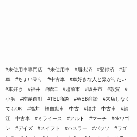
#未使用車専門店 #未使用車 #届出済 #登録済 #新
車 #ちょい乗り #中古車 #車好きな人と繋がりたい
#車好き #福井 #鯖江 #越前市 #坂井市 #敦賀 #
小浜 #南越前町 #TEL商談 #WEB商談 #来店しなく
てもOK #福井 軽自動車 中古 #福井 中古車 #鯖
江 中古車 #ミライース #アルト #マーチ #ekワゴ
ン #デイズ #スイフト #ハスラー #パッソ #ワゴ