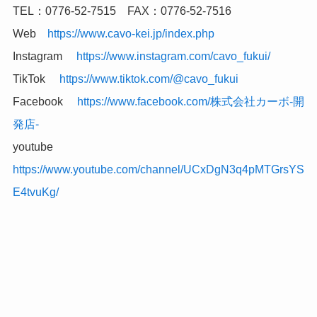
TEL：0776-52-7515 FAX：0776-52-7516
Web
https://www.cavo-kei.jp/index.php
Instagram
https://www.instagram.com/cavo_fukui/
TikTok
https://www.tiktok.com/@cavo_fukui
Facebook
https://www.facebook.com/株式会社カーボ-開
発店-
youtube
https://www.youtube.com/channel/UCxDgN3q4pMTGrsYS
E4tvuKg/