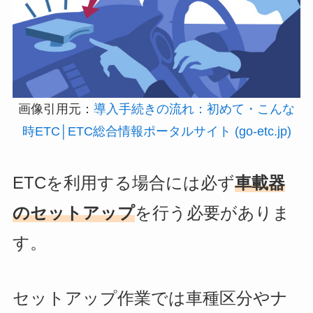
画像引用元：
導入手続きの流れ：初めて・こんな
時ETC│ETC総合情報ポータルサイト (go-etc.jp)
ETCを利用する場合には必ず
車載器
のセットアップ
を行う必要がありま
す。
セットアップ作業では車種区分やナ