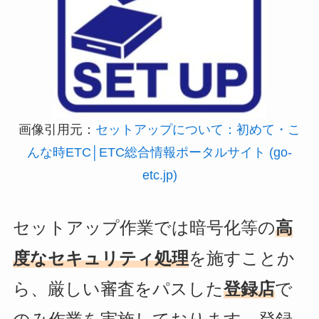
画像引用元：
セットアップについて：初めて・こ
んな時ETC│ETC総合情報ポータルサイト (go-
etc.jp)
セットアップ作業では暗号化等の
高
度なセキュリティ処理
を施すことか
ら、厳しい審査をパスした
登録店
で