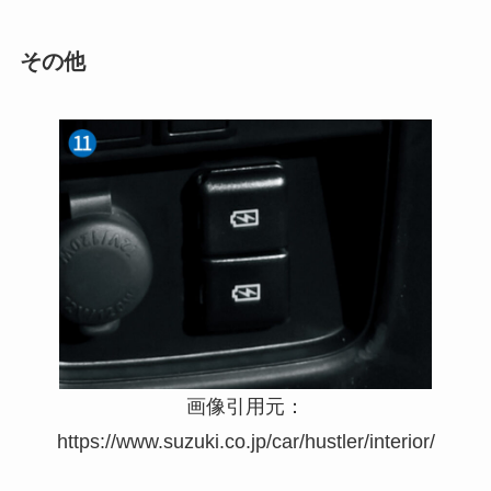
その他
画像引用元：
https://www.suzuki.co.jp/car/hustler/interior/