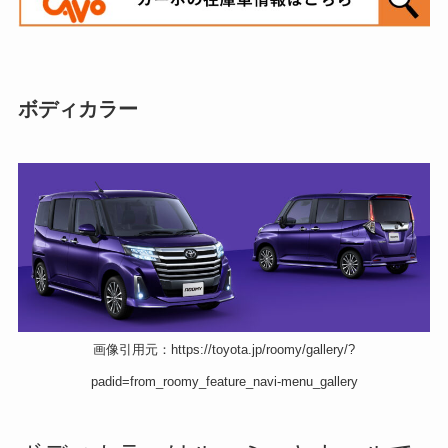
ボディカラー
画像引用元：https://toyota.jp/roomy/gallery/?
padid=from_roomy_feature_navi-menu_gallery